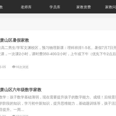
教
老师库
学员库
家教资费
家教问
州萧山区暑假家教
准高二男生/学军文渊校区，预习物理新课：理科班排1-5名。暑假7月7日
次课，一次课2小时，课时费350-400/2小时，上午或下午（优先下午2点后
6-05
16次浏览
州萧山区六年级数学家教
数学：孩子数学基础薄弱，现在需要提升孩子的数字能力、成绩！后续需
学阶段的知识，学习初中新知识，提升思维能力，基础题训练等，孩子活
提升。一周...