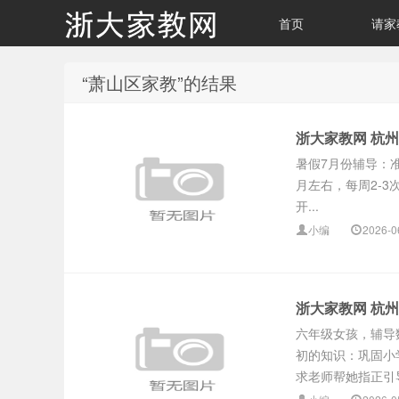
首页
请家
“萧山区家教”的结果
浙大家教网 杭
暑假7月份辅导：
月左右，每周2-3
开...
小编
2026-0
浙大家教网 杭
六年级女孩，辅导
初的知识：巩固小
求老师帮她指正引导