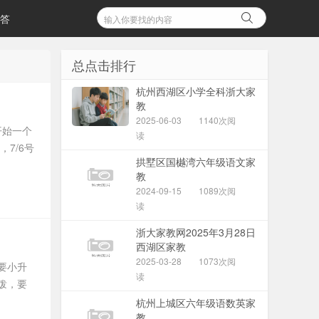
答
总点击排行
杭州西湖区小学全科浙大家
教
2025-06-03
1140次阅
开始一个
读
，7/6号
拱墅区国樾湾六年级语文家
教
2024-09-15
1089次阅
读
浙大家教网2025年3月28日
西湖区家教
2025-03-28
1073次阅
要小升
读
泼，要
杭州上城区六年级语数英家
教