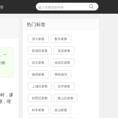
答
热门标签
浙大家教
数学家教
西湖区家教
英语家教
课，一
长物
语文家教
余杭区家教
物理家教
网络辅导
上城区家教
化学家教
小时，课
拱墅区家教
萧山区家教
物理，理
科学家教
政治家教